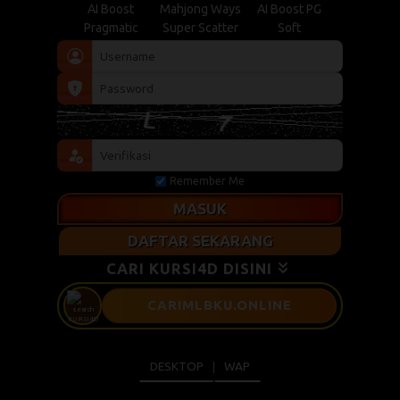
AI Boost
Mahjong Ways
AI Boost PG
Pragmatic
Super Scatter
Soft
Remember Me
MASUK
DAFTAR SEKARANG
CARI KURSI4D DISINI
CARIMLBKU
.ONLINE
DESKTOP
WAP