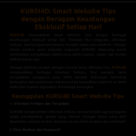
KURSI4D: Smart Website Tips
dengan Beragam Keuntungan
Eksklusif Setiap Hari
KURSI4D
menyediakan Smart Website Tips dengan berbagai
keuntungan eksklusif setiap hari. Temukan fitur unggulan, informasi
terbaru, dan beragam penawaran menarik dalam satu platform. Dengan
sistem modern serta tampilan responsif, KURSI4D dirancang untuk
memberikan pengalaman digital yang lebih nyaman, cepat, dan mudah
diakses kapan saja.
Sebagai platform modern dengan konsep Smart Website Tips,
KURSI4D
menghadirkan berbagai informasi terbaru, fitur menarik, serta
pengalaman pengguna yang lebih optimal. Dukungan teknologi
berkualitas dan pembaruan sistem berkala menjadikan platform ini lebih
stabil dan nyaman digunakan di berbagai perangkat.
Keunggulan KURSI4D Smart Website Tips
1. Informasi Terbaru dan Terupdate
KURSI4D menghadirkan informasi terbaru secara berkala agar pengguna
selalu mendapatkan update yang relevan. Dengan sistem yang aktif
diperbarui, seluruh konten disajikan secara lebih modern dan informatif.
2. Fitur Modern dan Responsif