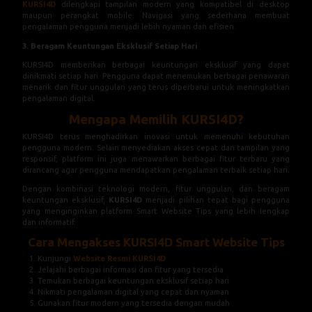
KURSI4D
dilengkapi tampilan modern yang kompatibel di desktop
maupun perangkat mobile. Navigasi yang sederhana membuat
pengalaman pengguna menjadi lebih nyaman dan efisien.
3. Beragam Keuntungan Eksklusif Setiap Hari
KURSI4D memberikan berbagai keuntungan eksklusif yang dapat
dinikmati setiap hari. Pengguna dapat menemukan berbagai penawaran
menarik dan fitur unggulan yang terus diperbarui untuk meningkatkan
pengalaman digital.
Mengapa Memilih KURSI4D?
KURSI4D terus menghadirkan inovasi untuk memenuhi kebutuhan
pengguna modern. Selain menyediakan akses cepat dan tampilan yang
responsif, platform ini juga menawarkan berbagai fitur terbaru yang
dirancang agar pengguna mendapatkan pengalaman terbaik setiap hari.
Dengan kombinasi teknologi modern, fitur unggulan, dan beragam
keuntungan eksklusif,
KURSI4D
menjadi pilihan tepat bagi pengguna
yang menginginkan platform Smart Website Tips yang lebih lengkap
dan informatif.
Cara Mengakses KURSI4D Smart Website Tips
Kunjungi
Website Resmi KURSI4D
Jelajahi berbagai informasi dan fitur yang tersedia
Temukan berbagai keuntungan eksklusif setiap hari
Nikmati pengalaman digital yang cepat dan nyaman
Gunakan fitur modern yang tersedia dengan mudah