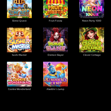
Slime Quest
Fruit Fiesta
Neon Party 1000
Sushi Master
Demon Slayer
Clover Cottage
Cookie Wonderland
Aladdin's Lamp