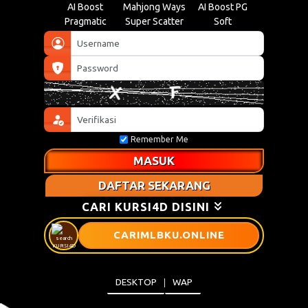
AI Boost
Mahjong Ways
AI Boost PG
Pragmatic
Super Scatter
Soft
Remember Me
MASUK
DAFTAR SEKARANG
CARI KURSI4D DISINI
CARIMLBKU
.ONLINE
DESKTOP
WAP