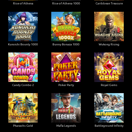
Rise of Athena
Rise of Athena 1000
Caribbean Treasure
Kunoichi Bounty 1000
Bunny Bonaza 1000
Wukong Rising
Candy Combo 2
Poker Party
Royal Gems
Pharaohs Gold
Mafia Legends
Battleground Infinity