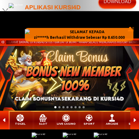
DOWNLOAD
APLIKASI KURSI4D
x
Kini telah tersedia Aplikasi Android
SELAMAT KEPADA
zi*****h Berhasil Withdraw Sebesar Rp 8.650.000
SELAMAT DATANG DI KURSI4D SITUS TERKUAT DI BUMI ! HARAP SELALU MENGHAPUS HISTORY BRO
TOGEL
SLOT
LIVE CASINO
SPORT
ARCADE
SABU