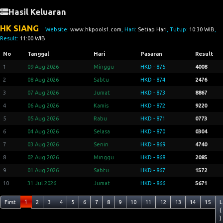
Hasil Keluaran
HK SIANG
Website:
www.hkpools1.com
, Hari:
Setiap Hari
, Tutup:
10:30 WIB
,
Result:
11:00 WIB
No
Tanggal
Hari
Pasaran
Result
1
09 Aug 2026
Minggu
HKD - 875
4008
2
08 Aug 2026
Sabtu
HKD - 874
2476
3
07 Aug 2026
Jumat
HKD - 873
8867
4
06 Aug 2026
Kamis
HKD - 872
9220
5
05 Aug 2026
Rabu
HKD - 871
0773
6
04 Aug 2026
Selasa
HKD - 870
0304
7
03 Aug 2026
Senin
HKD - 869
4740
8
02 Aug 2026
Minggu
HKD - 868
2085
9
01 Aug 2026
Sabtu
HKD - 867
1572
10
31 Jul 2026
Jumat
HKD - 866
5671
1
First
2
3
4
5
6
7
8
9
10
11
12
13
14
15
L
(
)