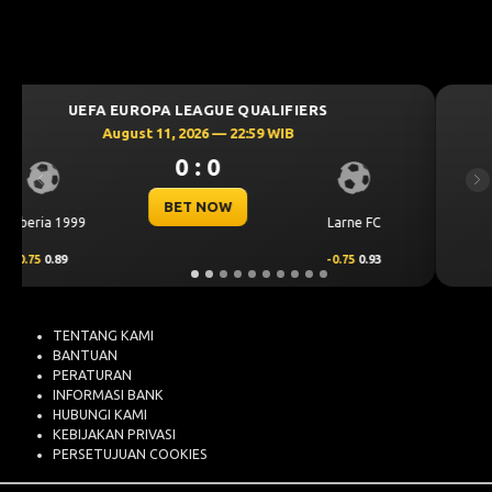
SPAIN LA LIGA
August 16, 2026 — 02:30 WIB
0 : 0
Previous
Ne
BET NOW
C
Sevilla
Rayo Valleca
3
0.25
0.95
-0.25
0.95
TENTANG KAMI
BANTUAN
PERATURAN
INFORMASI BANK
HUBUNGI KAMI
KEBIJAKAN PRIVASI
PERSETUJUAN COOKIES