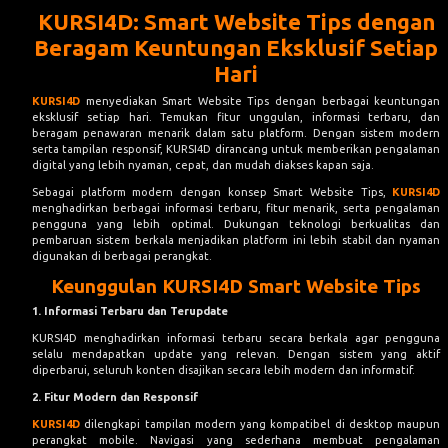
KURSI4D: Smart Website Tips dengan
Beragam Keuntungan Eksklusif Setiap
Hari
KURSI4D
menyediakan Smart Website Tips dengan berbagai keuntungan
eksklusif setiap hari. Temukan fitur unggulan, informasi terbaru, dan
beragam penawaran menarik dalam satu platform. Dengan sistem modern
serta tampilan responsif, KURSI4D dirancang untuk memberikan pengalaman
digital yang lebih nyaman, cepat, dan mudah diakses kapan saja.
Sebagai platform modern dengan konsep Smart Website Tips,
KURSI4D
menghadirkan berbagai informasi terbaru, fitur menarik, serta pengalaman
pengguna yang lebih optimal. Dukungan teknologi berkualitas dan
pembaruan sistem berkala menjadikan platform ini lebih stabil dan nyaman
digunakan di berbagai perangkat.
Keunggulan KURSI4D Smart Website Tips
1. Informasi Terbaru dan Terupdate
KURSI4D menghadirkan informasi terbaru secara berkala agar pengguna
selalu mendapatkan update yang relevan. Dengan sistem yang aktif
diperbarui, seluruh konten disajikan secara lebih modern dan informatif.
2. Fitur Modern dan Responsif
KURSI4D
dilengkapi tampilan modern yang kompatibel di desktop maupun
perangkat mobile. Navigasi yang sederhana membuat pengalaman