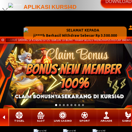
DOWNLOAD
APLIKASI KURSI4D
x
Kini telah tersedia Aplikasi Android
SELAMAT KEPADA
ji****h Berhasil Withdraw Sebesar Rp 3.500.000
SELAMAT DATANG DI KURSI4D SITUS TERKUAT DI BUMI ! HARAP SELALU MENGHAPUS HISTORY BRO
TOGEL
SLOT
LIVE CASINO
SPORT
ARCADE
SABU