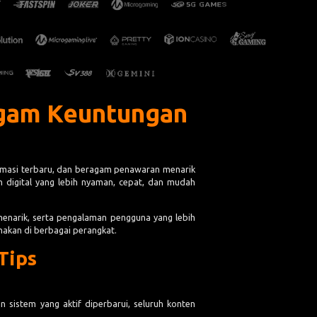
agam Keuntungan
ormasi terbaru, dan beragam penawaran menarik
 digital yang lebih nyaman, cepat, dan mudah
menarik, serta pengalaman pengguna yang lebih
nakan di berbagai perangkat.
Tips
sistem yang aktif diperbarui, seluruh konten