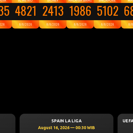
ODIA
SG METRO
SYDNEY
MALAYSIA SIANG
SINGAPORE
MAL
35
4821
2413
1986
5102
6
026
8/8/2026
8/8/2026
8/8/2026
8/8/2026
8/
IERS
UEFA CHAMPIONS LEAGUE QUALIFIERS
UEF
August 12, 2026 — 01:15 WIB