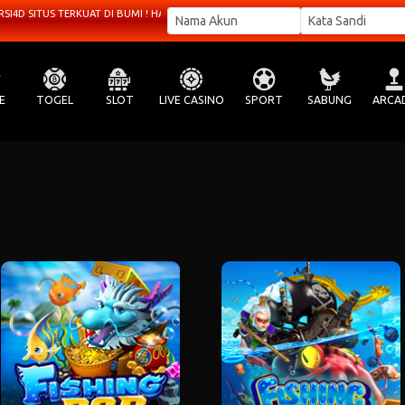
RSI4D SITUS TERKUAT DI BUMI ! HARAP SELALU MENGHAPUS HISTORY BROWSER UN
E
TOGEL
SLOT
LIVE CASINO
SPORT
SABUNG
ARCA