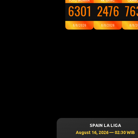
TOTO WUHAN
HK SIANG
CAMB
6301
2476
76
8/8/2026
8/8/2026
8/8/2
UEFA CHAMPIONS LEAGUE QUALIF
August 12, 2026 — 01:30 WIB