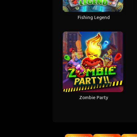
Fishing Legend
Zombie Party