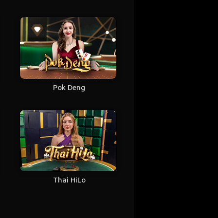
Pok Deng
Thai HiLo