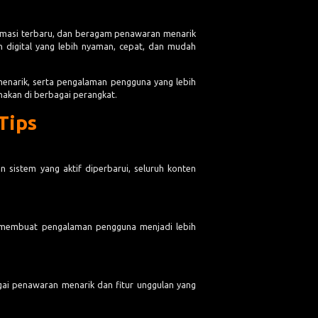
ormasi terbaru, dan beragam penawaran menarik
 digital yang lebih nyaman, cepat, dan mudah
menarik, serta pengalaman pengguna yang lebih
nakan di berbagai perangkat.
Tips
sistem yang aktif diperbarui, seluruh konten
a membuat pengalaman pengguna menjadi lebih
ai penawaran menarik dan fitur unggulan yang