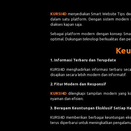
KURSI4D
menyediakan Smart Website Tips deng
dalam satu platform. Dengan sistem modern s
diakses kapan saja.
Sebagai platform modern dengan konsep Sma
optimal. Dukungan teknologi berkualitas dan pe
Keu
1. Informasi Terbaru dan Terupdate
KURSI4D menghadirkan informasi terbaru seca
disajikan secara lebih modern dan informatif.
2. Fitur Modern dan Responsif
KURSI4D
dilengkapi tampilan modern yang k
nyaman dan efisien.
3. Beragam Keuntungan Eksklusif Setiap Ha
KURSI4D memberikan berbagai keuntungan eksk
terus diperbarui untuk meningkatkan pengalaman