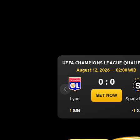
UEFA CHAMPIONS LEAGUE QUALIF
August 11, 2026 — 22:59 WIB
0 : 0
Previous
BET NOW
Union 
Bodo Glimt
Gill
0.75
0.82
-0.75