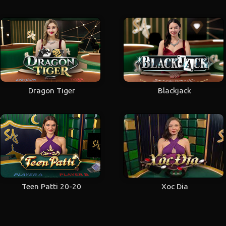
Dragon Tiger
Blackjack
Teen Patti 20-20
Xoc Dia