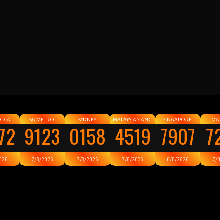
ODIA
SG METRO
SYDNEY
MALAYSIA SIANG
SINGAPORE
MAL
72
9123
0158
4519
7907
7
026
7/8/2026
7/8/2026
7/8/2026
6/8/2026
7/