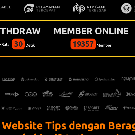
ITHDRAW
MEMBER ONLINE
30
19357
-Rata
Detik
Member
 Website Tips dengan Ber