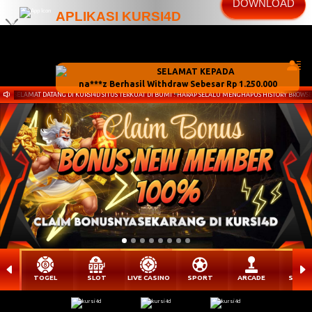
DOWNLOAD
APLIKASI KURSI4D
x
Kini telah tersedia Aplikasi Android
SELAMAT KEPADA
na***z Berhasil Withdraw Sebesar Rp 1.250.000
SELAMAT DATANG DI KURSI4D SITUS TERKUAT DI BUMI ! HARAP SELALU MENGHAPUS HISTORY BRO
TOGEL
SLOT
LIVE CASINO
SPORT
ARCADE
SABU