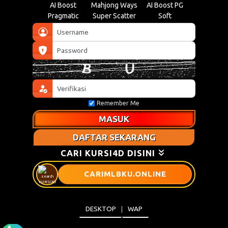
AI Boost
Mahjong Ways
AI Boost PG
Pragmatic
Super Scatter
Soft
Remember Me
MASUK
DAFTAR SEKARANG
CARI KURSI4D DISINI
CARIMLBKU
.ONLINE
DESKTOP
WAP