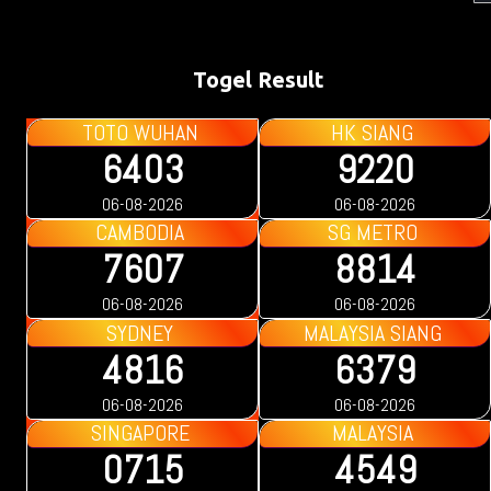
Togel Result
TOTO WUHAN
HK SIANG
6403
9220
06-08-2026
06-08-2026
CAMBODIA
SG METRO
7607
8814
06-08-2026
06-08-2026
SYDNEY
MALAYSIA SIANG
4816
6379
06-08-2026
06-08-2026
SINGAPORE
MALAYSIA
0715
4549