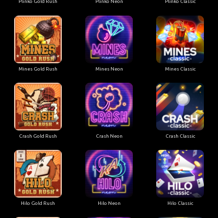
Plinko Gold Rush
Plinko Neon
Plinko Classic
Mines Gold Rush
Mines Neon
Mines Classic
Crash Gold Rush
Crash Neon
Crash Classic
Hilo Gold Rush
Hilo Neon
Hilo Classic