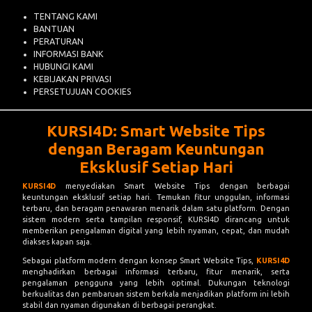
TENTANG KAMI
BANTUAN
PERATURAN
INFORMASI BANK
HUBUNGI KAMI
KEBIJAKAN PRIVASI
PERSETUJUAN COOKIES
KURSI4D: Smart Website Tips
dengan Beragam Keuntungan
Eksklusif Setiap Hari
KURSI4D
menyediakan Smart Website Tips dengan berbagai
keuntungan eksklusif setiap hari. Temukan fitur unggulan, informasi
terbaru, dan beragam penawaran menarik dalam satu platform. Dengan
sistem modern serta tampilan responsif, KURSI4D dirancang untuk
memberikan pengalaman digital yang lebih nyaman, cepat, dan mudah
diakses kapan saja.
Sebagai platform modern dengan konsep Smart Website Tips,
KURSI4D
menghadirkan berbagai informasi terbaru, fitur menarik, serta
pengalaman pengguna yang lebih optimal. Dukungan teknologi
berkualitas dan pembaruan sistem berkala menjadikan platform ini lebih
stabil dan nyaman digunakan di berbagai perangkat.