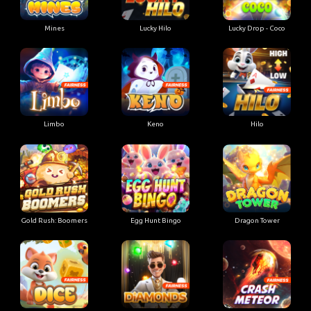
Mines
Lucky Hilo
Lucky Drop - Coco
Limbo
Keno
Hilo
Gold Rush: Boomers
Egg Hunt Bingo
Dragon Tower