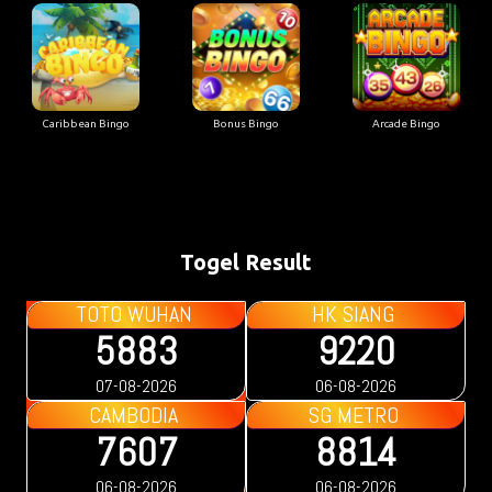
Caribbean Bingo
Bonus Bingo
Arcade Bingo
Togel Result
TOTO WUHAN
HK SIANG
5883
9220
07-08-2026
06-08-2026
CAMBODIA
SG METRO
7607
8814
06-08-2026
06-08-2026