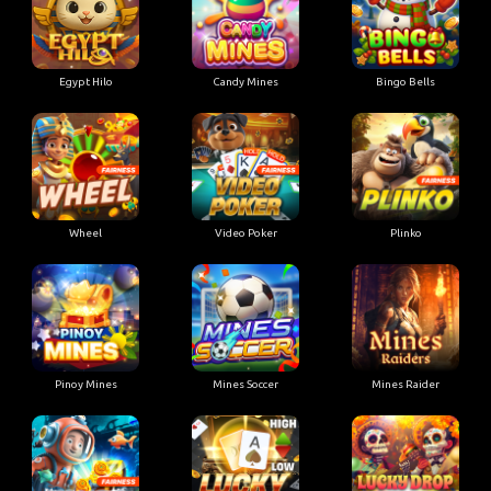
Egypt Hilo
Candy Mines
Bingo Bells
Wheel
Video Poker
Plinko
Pinoy Mines
Mines Soccer
Mines Raider