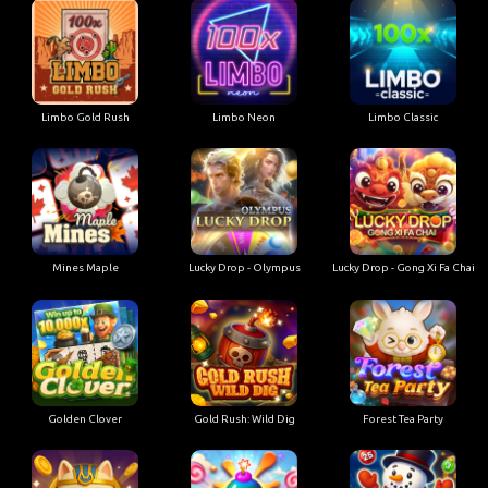
Limbo Gold Rush
Limbo Neon
Limbo Classic
Mines Maple
Lucky Drop - Olympus
Lucky Drop - Gong Xi Fa Chai
Golden Clover
Gold Rush: Wild Dig
Forest Tea Party