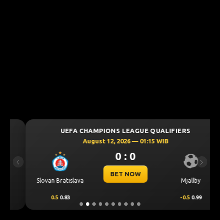
UEFA CHAMPIONS LEAGUE QUALIFIERS
August 12, 2026 — 01:15 WIB
0 : 0
Previous
Next
BET NOW
Slovan Bratislava
Mjallby
0.5
0.83
-0.5
0.99