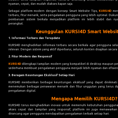
nyaman, cepat, dan mudah diakses kapan saja.
Sebagai platform modern dengan konsep Smart Website Tips,
KURSI4D
meng
terbaru, fitur menarik, serta pengalaman pengguna yang lebih optimal. Dukun
pembaruan sistem berkala menjadikan platform ini lebih stabil dan n
perangkat.
Keunggulan KURSI4D Smart Websit
1. Informasi Terbaru dan Terupdate
KURSI4D menghadirkan informasi terbaru secara berkala agar pengguna se
relevan. Dengan sistem yang aktif diperbarui, seluruh konten disajikan secara
2. Fitur Modern dan Responsif
KURSI4D
dilengkapi tampilan modern yang kompatibel di desktop maupun per
sederhana membuat pengalaman pengguna menjadi lebih nyaman dan efisien
3. Beragam Keuntungan Eksklusif Setiap Hari
KURSI4D memberikan berbagai keuntungan eksklusif yang dapat dinikmati 
menemukan berbagai penawaran menarik dan fitur unggulan yang terus di
pengalaman digital.
Mengapa Memilih KURSI4D?
KURSI4D terus menghadirkan inovasi untuk memenuhi kebutuhan pengguna
akses cepat dan tampilan yang responsif, platform ini juga menawarkan 
dirancang agar pengguna mendapatkan pengalaman terbaik setiap hari.