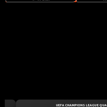
UEFA CHAMPIONS LEAGUE QUALIFIER