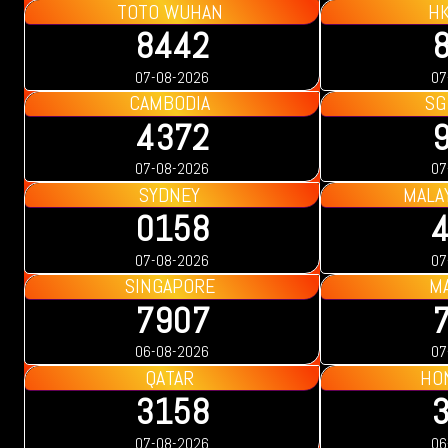
TOTO WUHAN
HK
8442
07-08-2026
07
CAMBODIA
SG
4372
07-08-2026
07
SYDNEY
MALA
0158
07-08-2026
07
SINGAPORE
M
7907
06-08-2026
07
QATAR
HO
3158
07-08-2026
06