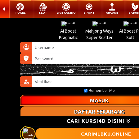
TOGEL
SLOT
LIVE CASINO
SPORT
ARCADE
SABU
AI Boost
Mahjong Ways
AI Boost 
Pragmatic
Super Scatter
Soft
Remember Me
MASUK
DAFTAR SEKARANG
CARI KURSI4D DISINI
CARIMLBKU
.ONLINE