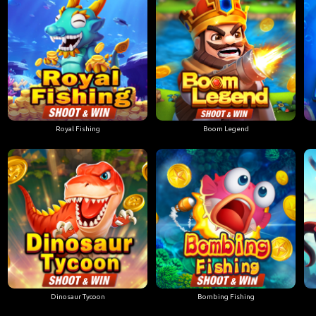
Royal Fishing
Boom Legend
Dinosaur Tycoon
Bombing Fishing