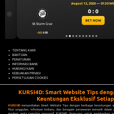
August 12, 2026 — 01:30 WIB
0 : 0
Previous
BET NOW
SK Sturm Graz
-0.5
0.95
TENTANG KAMI
BANTUAN
PERATURAN
INFORMASI BANK
HUBUNGI KAMI
KEBIJAKAN PRIVASI
PERSETUJUAN COOKIES
KURSI4D: Smart Website Tips den
Keuntungan Eksklusif Setiap
KURSI4D
menyediakan Smart Website Tips dengan berbagai keuntungan eks
fitur unggulan, informasi terbaru, dan beragam penawaran menarik dalam 
modern serta tampilan responsif, KURSI4D dirancang untuk memberikan pe