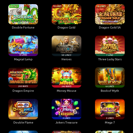
Double Fortune
Dragon Gold
Dragon Gold SA
Magical Lamp
Heroes
Three Lucky Stars
Dragon Empire
Money Mouse
Book of Myth
Double Flame
Jokers Treasure
Mega 7