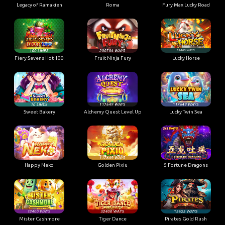
Legacy of Ramakien
Roma
Fury Max Lucky Road
Fiery Sevens Hot 100
Fruit Ninja Fury
Lucky Horse
Sweet Bakery
Alchemy Quest Level Up
Lucky Twin Sea
Happy Neko
Golden Pixiu
5 Fortune Dragons
Mister Cashmore
Tiger Dance
Pirates Gold Rush