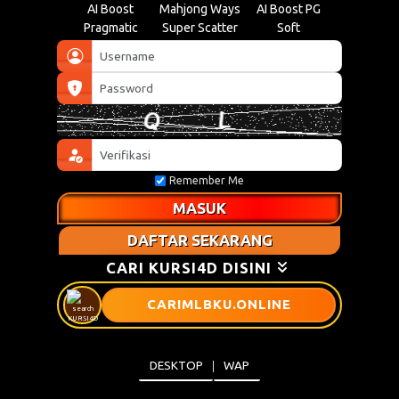
AI Boost
Mahjong Ways
AI Boost PG
Pragmatic
Super Scatter
Soft
Remember Me
MASUK
DAFTAR SEKARANG
CARI KURSI4D DISINI
CARIMLBKU
.ONLINE
DESKTOP
WAP