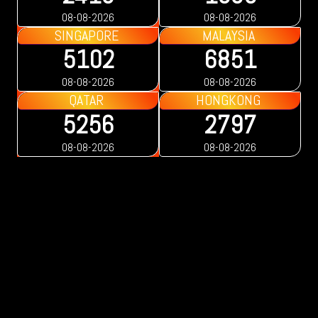
08-08-2026
08-08-2026
SINGAPORE
MALAYSIA
5102
6851
08-08-2026
08-08-2026
QATAR
HONGKONG
5256
2797
08-08-2026
08-08-2026