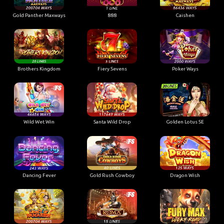
Gold Panther Maxways
888
Caishen
Brothers Kingdom
Fiery Sevens
Poker Ways
Wild Wet Win
Santa Wild Drop
Golden Lotus SE
Dancing Fever
Gold Rush Cowboy
Dragon Wish