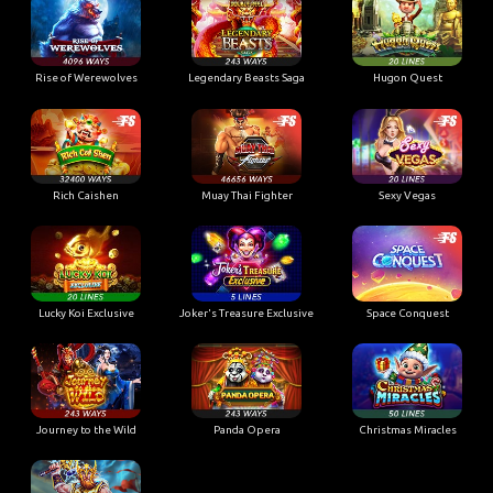
Rise of Werewolves
Legendary Beasts Saga
Hugon Quest
Rich Caishen
Muay Thai Fighter
Sexy Vegas
Lucky Koi Exclusive
Joker's Treasure Exclusive
Space Conquest
Journey to the Wild
Panda Opera
Christmas Miracles