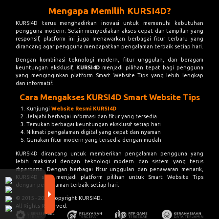
Mengapa Memilih KURSI4D?
KURSI4D terus menghadirkan inovasi untuk memenuhi kebutuhan
pengguna modern. Selain menyediakan akses cepat dan tampilan yang
responsif, platform ini juga menawarkan berbagai fitur terbaru yang
dirancang agar pengguna mendapatkan pengalaman terbaik setiap hari.
Dengan kombinasi teknologi modern, fitur unggulan, dan beragam
keuntungan eksklusif,
KURSI4D
menjadi pilihan tepat bagi pengguna
yang menginginkan platform Smart Website Tips yang lebih lengkap
dan informatif.
Cara Mengakses KURSI4D Smart Website Tips
Kunjungi
Website Resmi KURSI4D
Jelajahi berbagai informasi dan fitur yang tersedia
Temukan berbagai keuntungan eksklusif setiap hari
Nikmati pengalaman digital yang cepat dan nyaman
Gunakan fitur modern yang tersedia dengan mudah
KURSI4D dirancang untuk memberikan pengalaman pengguna yang
lebih maksimal dengan teknologi modern dan sistem yang terus
diperbarui. Dengan berbagai fitur unggulan dan penawaran menarik,
KURSI4D siap menjadi platform pilihan untuk Smart Website Tips
dengan pengalaman terbaik setiap hari.
© 2015 - 2026 Copyright KURSI4D.
All Rights Reserved.