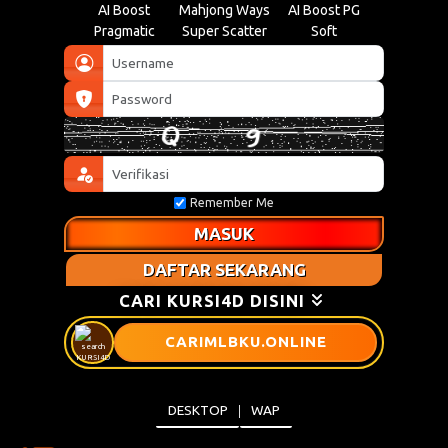
AI Boost
Mahjong Ways
AI Boost PG
Pragmatic
Super Scatter
Soft
Remember Me
MASUK
DAFTAR SEKARANG
CARI KURSI4D DISINI
CARIMLBKU
.ONLINE
DESKTOP
WAP