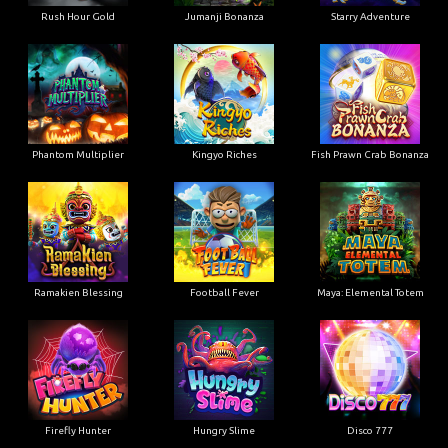
Rush Hour Gold
Jumanji Bonanza
Starry Adventure
Phantom Multiplier
Kingyo Riches
Fish Prawn Crab Bonanza
Ramakien Blessing
Football Fever
Maya: Elemental Totem
Firefly Hunter
Hungry Slime
Disco 777