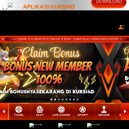
DOWNLOAD
APLIKASI KURSI4D
x
Kini telah tersedia Aplikasi Android
SELAMAT DATANG DI KURSI4D SITUS TERKUAT DI BUMI ! HARAP SELALU MENGHAPUS HISTORY BRO
TOGEL
SLOT
LIVE CASINO
SPORT
ARCADE
SABU