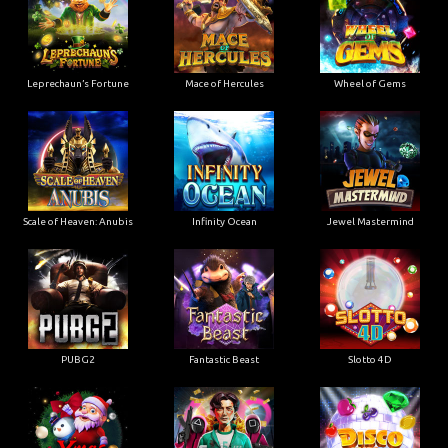
Leprechaun’s Fortune
Mace of Hercules
Wheel of Gems
Scale of Heaven: Anubis
Infinity Ocean
Jewel Mastermind
PUBG2
Fantastic Beast
Slotto 4D