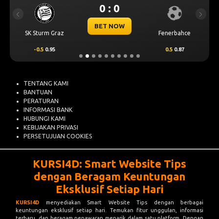
0 : 0
Previous
Next
BET NOW
SK Sturm Graz
Fenerbahce
-0.5
0.95
0.5
0.87
TENTANG KAMI
BANTUAN
PERATURAN
INFORMASI BANK
HUBUNGI KAMI
KEBIJAKAN PRIVASI
PERSETUJUAN COOKIES
KURSI4D: Smart Website Tips
dengan Beragam Keuntungan
Eksklusif Setiap Hari
KURSI4D
menyediakan Smart Website Tips dengan berbagai
keuntungan eksklusif setiap hari. Temukan fitur unggulan, informasi
terbaru, dan beragam penawaran menarik dalam satu platform. Dengan