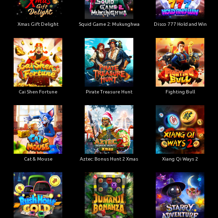
Xmas Gift Delight
Squid Game 2: Mukunghwa
Disco 777 Hold and Win
Cai Shen Fortune
Pirate Treasure Hunt
Fighting Bull
Cat & Mouse
Aztec: Bonus Hunt 2 Xmas
Xiang Qi Ways 2