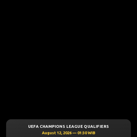
UEFA CHAMPIONS LEAGUE QUALIFIERS
August 12, 2026 — 01:30 WIB