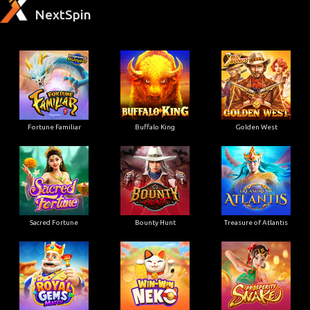
NextSpin
Fortune Familiar
Buffalo King
Golden West
Sacred Fortune
Bounty Hunt
Treasure of Atlantis