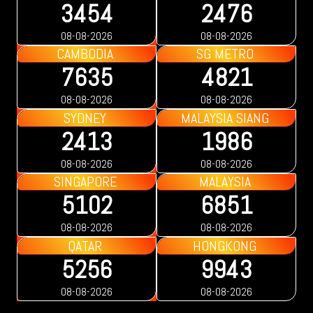
3454
2476
08-08-2026
08-08-2026
CAMBODIA
SG METRO
7635
4821
08-08-2026
08-08-2026
SYDNEY
MALAYSIA SIANG
2413
1986
08-08-2026
08-08-2026
SINGAPORE
MALAYSIA
5102
6851
08-08-2026
08-08-2026
QATAR
HONGKONG
5256
9943
08-08-2026
08-08-2026