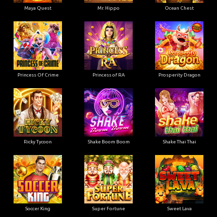
Maya Quest
Mr. Hippo
Ocean Chest
Princess Of Crime
Princess of RA
Prosperity Dragon
Ricky Tycoon
Shake Boom Boom
Shake Thai Thai
Soccer King
Super Fortune
Sweet Lava