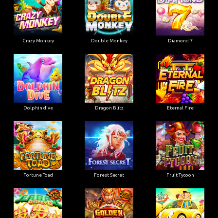
Crazy Monkey
Double Monkey
Diamond 7
Dolphin dive
Dragon Blitz
Eternal Fire
Fortune Toad
Forest Secret
Fruit Tycoon