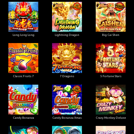
Long Long Long
Lightning Dragon
Big Cai Shen
Classic Fruits 7
7 Dragons
5 Fortune Stars
Candy Bonanza
Candy Bonanza Xmas
Crazy Monkey Deluxe