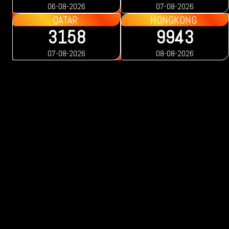
06-08-2026
07-08-2026
QATAR
HONGKONG
3158
9943
07-08-2026
08-08-2026