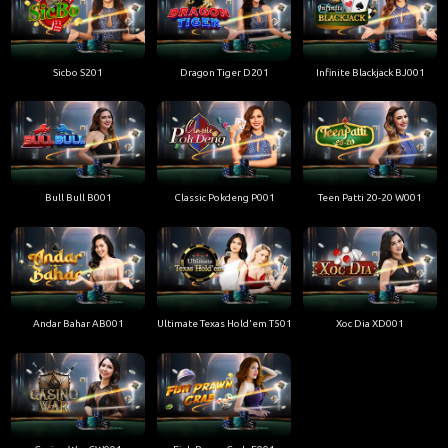
Sicbo S201
Dragon Tiger D201
Infinite Blackjack BJ001
Bull Bull B001
Classic Pokdeng P001
Teen Patti 20-20 W001
Andar Bahar AB001
Ultimate Texas Hold'em T501
Xoc Dia XD001