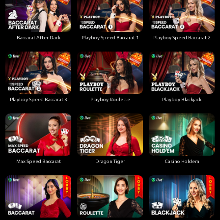
Baccarat After Dark
Playboy Speed Baccarat 1
Playboy Speed Baccarat 2
Playboy Speed Baccarat 3
Playboy Roulette
Playboy Blackjack
Max Speed Baccarat
Dragon Tiger
Casino Holdem