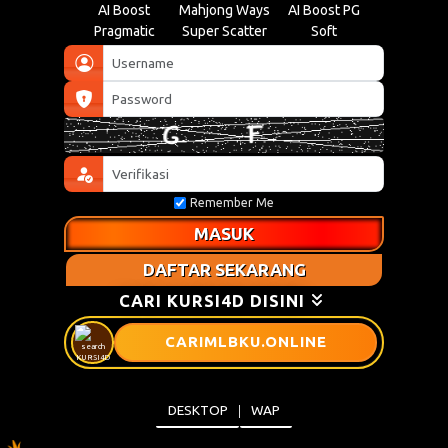
AI Boost
Mahjong Ways
AI Boost PG
Pragmatic
Super Scatter
Soft
Remember Me
MASUK
DAFTAR SEKARANG
CARI KURSI4D DISINI
CARIMLBKU
.ONLINE
DESKTOP
WAP