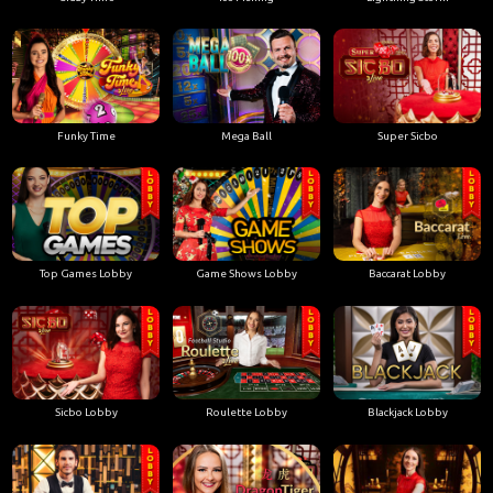
Funky Time
Mega Ball
Super Sicbo
Top Games Lobby
Game Shows Lobby
Baccarat Lobby
Sicbo Lobby
Roulette Lobby
Blackjack Lobby