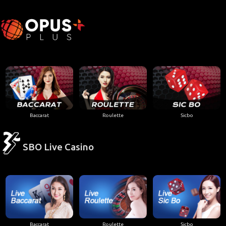
Baccarat
Roulette
Sicbo
SBO Live Casino
Baccarat
Roulette
Sicbo