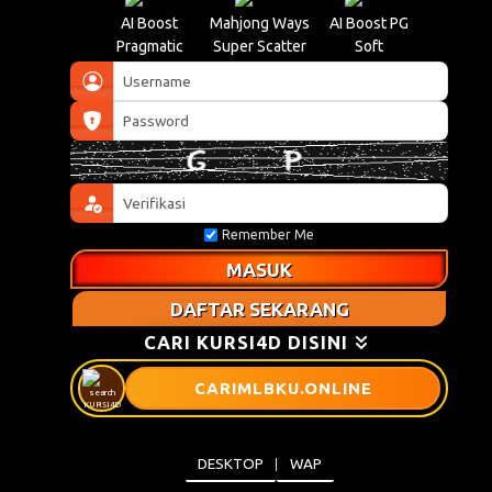
AI Boost
Mahjong Ways
AI Boost PG
Pragmatic
Super Scatter
Soft
Remember Me
MASUK
DAFTAR SEKARANG
CARI KURSI4D DISINI
CARIMLBKU
.ONLINE
DESKTOP
WAP