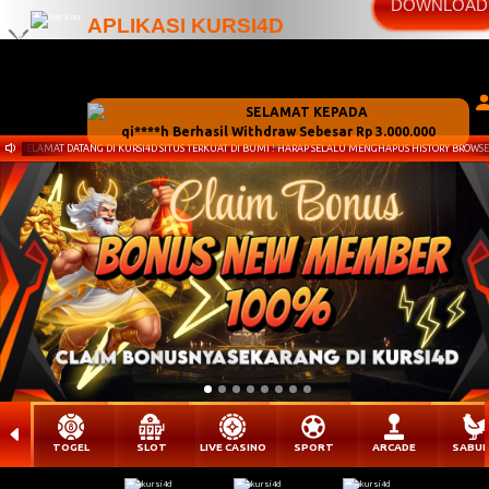
DOWNLOAD
APLIKASI KURSI4D
x
Kini telah tersedia Aplikasi Android
SELAMAT KEPADA
qi****h Berhasil Withdraw Sebesar Rp 3.000.000
SELAMAT DATANG DI KURSI4D SITUS TERKUAT DI BUMI ! HARAP SELALU MENGHAPUS HISTORY BRO
TOGEL
SLOT
LIVE CASINO
SPORT
ARCADE
SABU