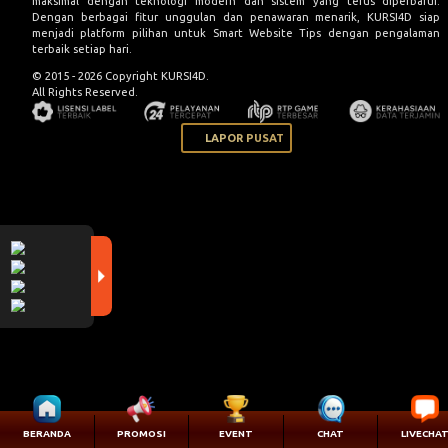
maksimal dengan teknologi modern dan sistem yang terus diperbarui.
Dengan berbagai fitur unggulan dan penawaran menarik, KURSI4D siap
menjadi platform pilihan untuk Smart Website Tips dengan pengalaman
terbaik setiap hari.
© 2015 - 2026 Copyright KURSI4D.
All Rights Reserved.
LAPOR PUSAT
BERANDA
PROMOSI
EVENT
CHAT
LIVECHA