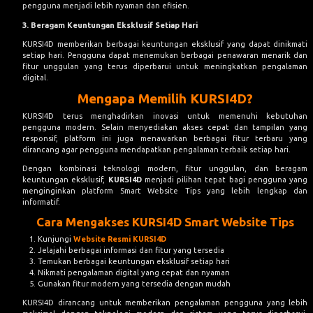
pengguna menjadi lebih nyaman dan efisien.
3. Beragam Keuntungan Eksklusif Setiap Hari
KURSI4D memberikan berbagai keuntungan eksklusif yang dapat dinikmati
setiap hari. Pengguna dapat menemukan berbagai penawaran menarik dan
fitur unggulan yang terus diperbarui untuk meningkatkan pengalaman
digital.
Mengapa Memilih KURSI4D?
KURSI4D terus menghadirkan inovasi untuk memenuhi kebutuhan
pengguna modern. Selain menyediakan akses cepat dan tampilan yang
responsif, platform ini juga menawarkan berbagai fitur terbaru yang
dirancang agar pengguna mendapatkan pengalaman terbaik setiap hari.
Dengan kombinasi teknologi modern, fitur unggulan, dan beragam
keuntungan eksklusif,
KURSI4D
menjadi pilihan tepat bagi pengguna yang
menginginkan platform Smart Website Tips yang lebih lengkap dan
informatif.
Cara Mengakses KURSI4D Smart Website Tips
Kunjungi
Website Resmi KURSI4D
Jelajahi berbagai informasi dan fitur yang tersedia
Temukan berbagai keuntungan eksklusif setiap hari
Nikmati pengalaman digital yang cepat dan nyaman
Gunakan fitur modern yang tersedia dengan mudah
KURSI4D dirancang untuk memberikan pengalaman pengguna yang lebih