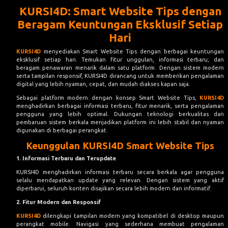
KURSI4D: Smart Website Tips dengan
Beragam Keuntungan Eksklusif Setiap
Hari
KURSI4D
menyediakan Smart Website Tips dengan berbagai keuntungan
eksklusif setiap hari. Temukan fitur unggulan, informasi terbaru, dan
beragam penawaran menarik dalam satu platform. Dengan sistem modern
serta tampilan responsif, KURSI4D dirancang untuk memberikan pengalaman
digital yang lebih nyaman, cepat, dan mudah diakses kapan saja.
Sebagai platform modern dengan konsep Smart Website Tips,
KURSI4D
menghadirkan berbagai informasi terbaru, fitur menarik, serta pengalaman
pengguna yang lebih optimal. Dukungan teknologi berkualitas dan
pembaruan sistem berkala menjadikan platform ini lebih stabil dan nyaman
digunakan di berbagai perangkat.
Keunggulan KURSI4D Smart Website Tips
1. Informasi Terbaru dan Terupdate
KURSI4D menghadirkan informasi terbaru secara berkala agar pengguna
selalu mendapatkan update yang relevan. Dengan sistem yang aktif
diperbarui, seluruh konten disajikan secara lebih modern dan informatif.
2. Fitur Modern dan Responsif
KURSI4D
dilengkapi tampilan modern yang kompatibel di desktop maupun
perangkat mobile. Navigasi yang sederhana membuat pengalaman