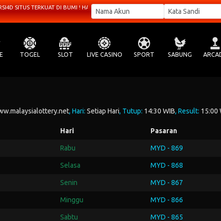
RSI4D SITUS TERKUAT DI BUMI ! HARAP SELALU MENGHAPUS HISTORY BROWSER UN
E
TOGEL
SLOT
LIVE CASINO
SPORT
SABUNG
ARCA
w.malaysialottery.net
, Hari:
Setiap Hari
, Tutup:
14:30 WIB
, Result:
15:00
Hari
Pasaran
Rabu
MYD - 869
Selasa
MYD - 868
Senin
MYD - 867
Minggu
MYD - 866
Sabtu
MYD - 865