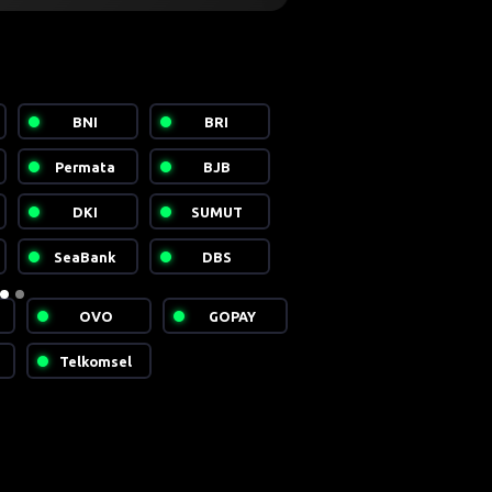
NOBU
Maybank
Mestika
Sinarmas
Mega
UOB
BluBCA
OVO
GOPAY
Telkomsel