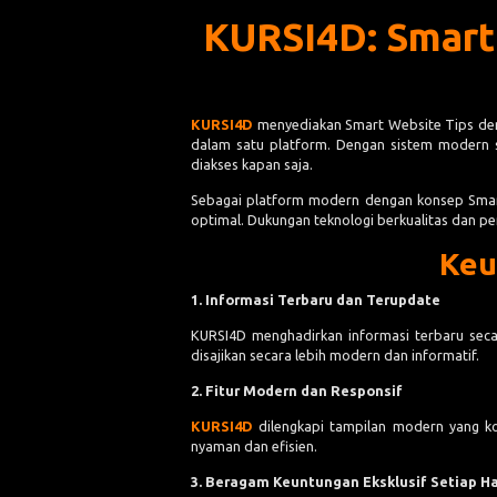
KURSI4D: Smart
KURSI4D
menyediakan Smart Website Tips deng
dalam satu platform. Dengan sistem modern s
diakses kapan saja.
Sebagai platform modern dengan konsep Sma
optimal. Dukungan teknologi berkualitas dan pe
Keu
1. Informasi Terbaru dan Terupdate
KURSI4D menghadirkan informasi terbaru seca
disajikan secara lebih modern dan informatif.
2. Fitur Modern dan Responsif
KURSI4D
dilengkapi tampilan modern yang k
nyaman dan efisien.
3. Beragam Keuntungan Eksklusif Setiap Ha