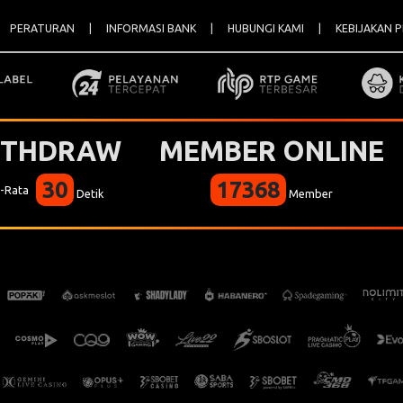
PERATURAN
|
INFORMASI BANK
|
HUBUNGI KAMI
|
KEBIJAKAN P
ITHDRAW
MEMBER ONLINE
30
17368
-Rata
Detik
Member