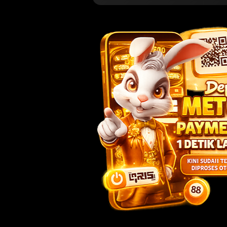
BCA
CIMB
PANIN
NEO