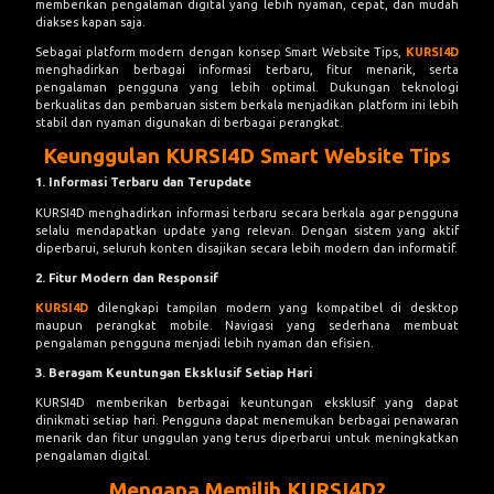
memberikan pengalaman digital yang lebih nyaman, cepat, dan mudah
diakses kapan saja.
Sebagai platform modern dengan konsep Smart Website Tips,
KURSI4D
menghadirkan berbagai informasi terbaru, fitur menarik, serta
pengalaman pengguna yang lebih optimal. Dukungan teknologi
berkualitas dan pembaruan sistem berkala menjadikan platform ini lebih
stabil dan nyaman digunakan di berbagai perangkat.
Keunggulan KURSI4D Smart Website Tips
1. Informasi Terbaru dan Terupdate
KURSI4D menghadirkan informasi terbaru secara berkala agar pengguna
selalu mendapatkan update yang relevan. Dengan sistem yang aktif
diperbarui, seluruh konten disajikan secara lebih modern dan informatif.
2. Fitur Modern dan Responsif
KURSI4D
dilengkapi tampilan modern yang kompatibel di desktop
maupun perangkat mobile. Navigasi yang sederhana membuat
pengalaman pengguna menjadi lebih nyaman dan efisien.
3. Beragam Keuntungan Eksklusif Setiap Hari
KURSI4D memberikan berbagai keuntungan eksklusif yang dapat
dinikmati setiap hari. Pengguna dapat menemukan berbagai penawaran
menarik dan fitur unggulan yang terus diperbarui untuk meningkatkan
pengalaman digital.
Mengapa Memilih KURSI4D?