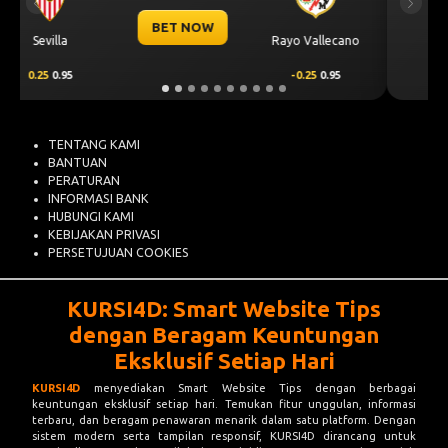
Previous
Next
BET NOW
Alaves
Getafe
0.00
0.62
0.00
-0.72
TENTANG KAMI
BANTUAN
PERATURAN
INFORMASI BANK
HUBUNGI KAMI
KEBIJAKAN PRIVASI
PERSETUJUAN COOKIES
KURSI4D: Smart Website Tips
dengan Beragam Keuntungan
Eksklusif Setiap Hari
KURSI4D
menyediakan Smart Website Tips dengan berbagai
keuntungan eksklusif setiap hari. Temukan fitur unggulan, informasi
terbaru, dan beragam penawaran menarik dalam satu platform. Dengan
sistem modern serta tampilan responsif, KURSI4D dirancang untuk