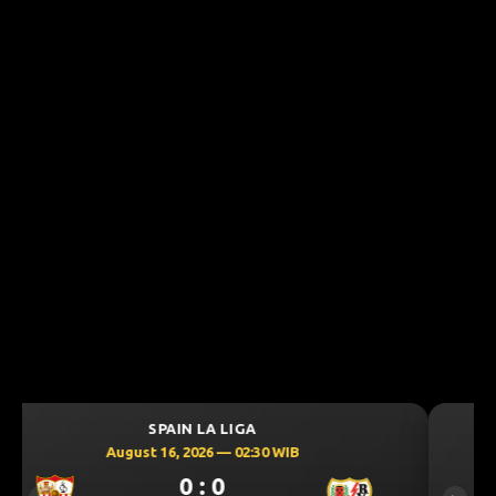
SPAIN LA LIGA
August 16, 2026 — 00:30 WIB
0 : 0