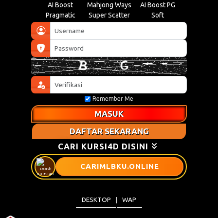
AI Boost
Mahjong Ways
AI Boost PG
Pragmatic
Super Scatter
Soft
Remember Me
MASUK
DAFTAR SEKARANG
CARI KURSI4D DISINI
CARIMLBKU
.ONLINE
DESKTOP
WAP