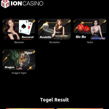
Baccarat
Roulette
Sicbo
Dragon Tiger
Togel Result