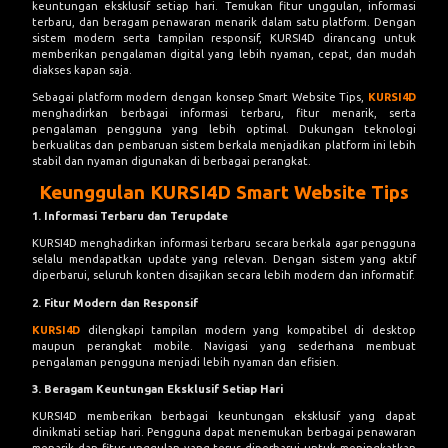
keuntungan eksklusif setiap hari. Temukan fitur unggulan, informasi
terbaru, dan beragam penawaran menarik dalam satu platform. Dengan
sistem modern serta tampilan responsif, KURSI4D dirancang untuk
memberikan pengalaman digital yang lebih nyaman, cepat, dan mudah
diakses kapan saja.
Sebagai platform modern dengan konsep Smart Website Tips,
KURSI4D
menghadirkan berbagai informasi terbaru, fitur menarik, serta
pengalaman pengguna yang lebih optimal. Dukungan teknologi
berkualitas dan pembaruan sistem berkala menjadikan platform ini lebih
stabil dan nyaman digunakan di berbagai perangkat.
Keunggulan KURSI4D Smart Website Tips
1. Informasi Terbaru dan Terupdate
KURSI4D menghadirkan informasi terbaru secara berkala agar pengguna
selalu mendapatkan update yang relevan. Dengan sistem yang aktif
diperbarui, seluruh konten disajikan secara lebih modern dan informatif.
2. Fitur Modern dan Responsif
KURSI4D
dilengkapi tampilan modern yang kompatibel di desktop
maupun perangkat mobile. Navigasi yang sederhana membuat
pengalaman pengguna menjadi lebih nyaman dan efisien.
3. Beragam Keuntungan Eksklusif Setiap Hari
KURSI4D memberikan berbagai keuntungan eksklusif yang dapat
dinikmati setiap hari. Pengguna dapat menemukan berbagai penawaran