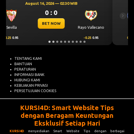
August 16, 2026 — 00:30 WIB
0 : 0
Previous
Next
BET NOW
ano
Alaves
Getafe
0.00
0.62
0.00
-0.72
TENTANG KAMI
BANTUAN
PERATURAN
INFORMASI BANK
HUBUNGI KAMI
KEBIJAKAN PRIVASI
PERSETUJUAN COOKIES
KURSI4D: Smart Website Tips
dengan Beragam Keuntungan
Eksklusif Setiap Hari
KURSI4D
menyediakan Smart Website Tips dengan berbagai