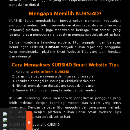
menarik dan fitur unggulan yang terus diperbarui untuk meningkatkan
pengalaman digital.
Mengapa Memilih KURSI4D?
KURSI4D terus menghadirkan inovasi untuk memenuhi kebutuhan
pengguna modern. Selain menyediakan akses cepat dan tampilan yang
responsif, platform ini juga menawarkan berbagai fitur terbaru yang
dirancang agar pengguna mendapatkan pengalaman terbaik setiap hari.
Dengan kombinasi teknologi modern, fitur unggulan, dan beragam
keuntungan eksklusif,
KURSI4D
menjadi pilihan tepat bagi pengguna
yang menginginkan platform Smart Website Tips yang lebih lengkap
dan informatif.
Cara Mengakses KURSI4D Smart Website Tips
Kunjungi
Website Resmi KURSI4D
Jelajahi berbagai informasi dan fitur yang tersedia
Temukan berbagai keuntungan eksklusif setiap hari
Nikmati pengalaman digital yang cepat dan nyaman
Gunakan fitur modern yang tersedia dengan mudah
KURSI4D dirancang untuk memberikan pengalaman pengguna yang
lebih maksimal dengan teknologi modern dan sistem yang terus
diperbarui. Dengan berbagai fitur unggulan dan penawaran menarik,
KURSI4D siap menjadi platform pilihan untuk Smart Website Tips
dengan pengalaman terbaik setiap hari.
© 2015 - 2026 Copyright KURSI4D.
All Rights Reserved.