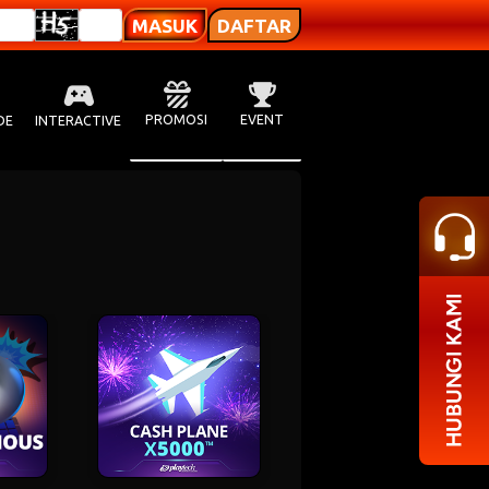
TUK KENYAMANAN BERMAIN ANDA ! SALAMJACKPOT BOSKU !
MASUK
DAFTAR
PROMOSI
EVENT
DE
INTERACTIVE