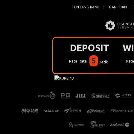
TENTANG KAMI
|
BANTUAN
|
DEPOSIT
W
5
Rata-Rata
Rata
Detik