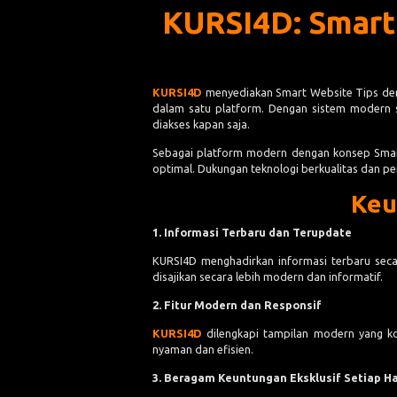
KURSI4D: Smart
KURSI4D
menyediakan Smart Website Tips deng
dalam satu platform. Dengan sistem modern s
diakses kapan saja.
Sebagai platform modern dengan konsep Sma
optimal. Dukungan teknologi berkualitas dan pe
Keu
1. Informasi Terbaru dan Terupdate
KURSI4D menghadirkan informasi terbaru seca
disajikan secara lebih modern dan informatif.
2. Fitur Modern dan Responsif
KURSI4D
dilengkapi tampilan modern yang k
nyaman dan efisien.
3. Beragam Keuntungan Eksklusif Setiap Ha