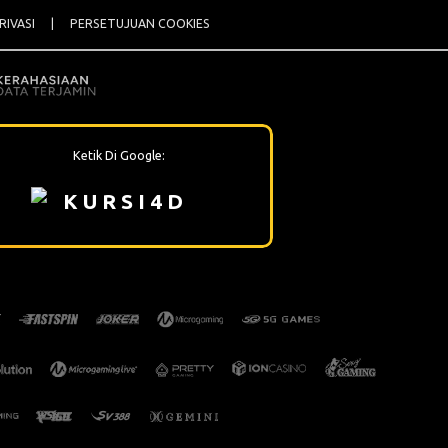
RIVASI
|
PERSETUJUAN COOKIES
Ketik Di Google:
K U R S I 4 D