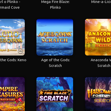
rl o Plinko -
Mega Fire Blaze:
Mine-a-Lic
rmaid Cove
Plinko
 the Gods: Keno
Age of the Gods:
Anaconda W
Scratch
Scratch