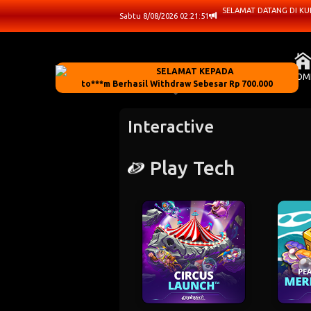
SELAMAT DATANG DI KU
Sabtu 8/08/2026 02:21:52
HOM
Interactive
Play Tech