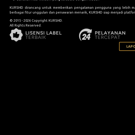
KURSI4D dirancang untuk memberikan pengalaman pengguna yang lebih mak
berbagai fitur unggulan dan penawaran menarik, KURSI4D siap menjadi platfor
© 2015 - 2026 Copyright KURSI4D.
All Rights Reserved.
LAPO