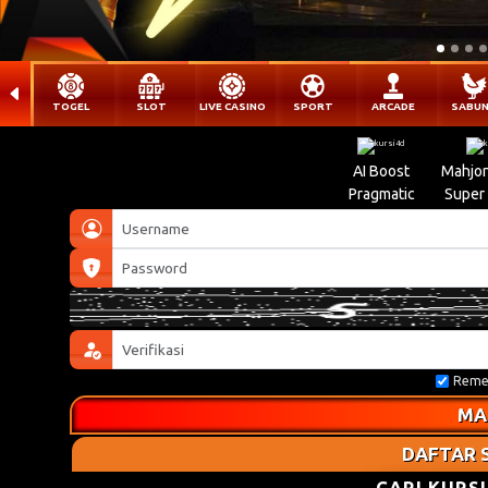
TOGEL
SLOT
LIVE CASINO
SPORT
ARCADE
SABU
AI Boost
Mahjo
Pragmatic
Super 
Reme
MA
DAFTAR 
CARI KURSI