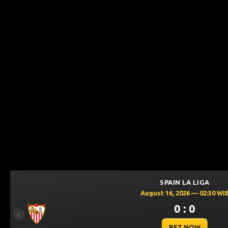
SPAIN 
August 16, 20
0 
Previous
BET