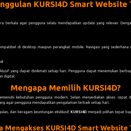
nggulan KURSI4D Smart Website 
ra berkala agar pengguna selalu mendapatkan update yang relevan. Dengan 
ompatibel di desktop maupun perangkat mobile. Navigasi yang sederhan
ri
lusif yang dapat dinikmati setiap hari. Pengguna dapat menemukan berbag
 digital.
Mengapa Memilih KURSI4D?
emenuhi kebutuhan pengguna modern. Selain menyediakan akses cepat dan
cang agar pengguna mendapatkan pengalaman terbaik setiap hari.
gulan, dan beragam keuntungan eksklusif,
KURSI4D
menjadi pilihan tepat b
a Mengakses KURSI4D Smart Website 