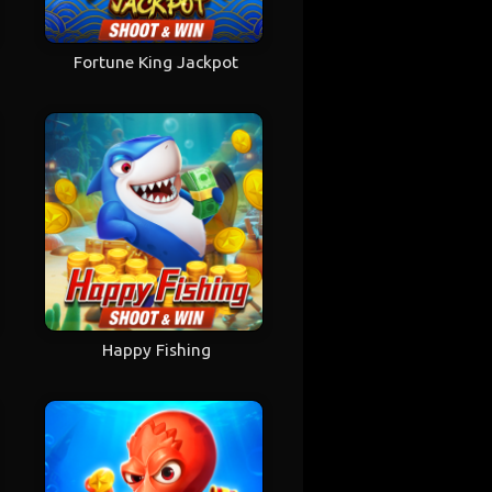
Fortune King Jackpot
Happy Fishing