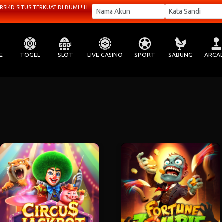
URSI4D SITUS TERKUAT DI BUMI ! HARAP SELALU MENGHAPUS HISTORY BROWSER U
E
TOGEL
SLOT
LIVE CASINO
SPORT
SABUNG
ARCA