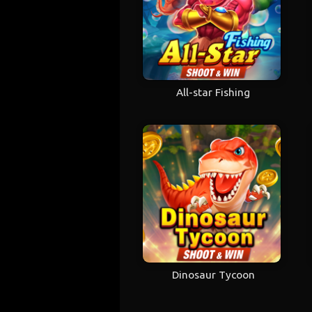
All-star Fishing
Dinosaur Tycoon