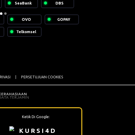
OVO
GOPAY
Telkomsel
RIVASI
|
PERSETUJUAN COOKIES
Ketik Di Google:
K U R S I 4 D