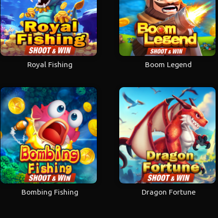
Royal Fishing
Boom Legend
Bombing Fishing
Dragon Fortune