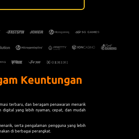
agam Keuntungan
ormasi terbaru, dan beragam penawaran menarik
 digital yang lebih nyaman, cepat, dan mudah
menarik, serta pengalaman pengguna yang lebih
nakan di berbagai perangkat.