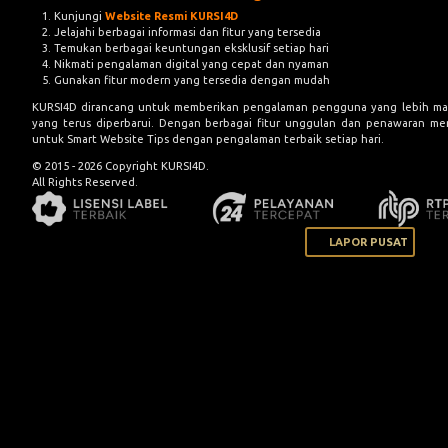
Kunjungi
Website Resmi KURSI4D
Jelajahi berbagai informasi dan fitur yang tersedia
Temukan berbagai keuntungan eksklusif setiap hari
Nikmati pengalaman digital yang cepat dan nyaman
Gunakan fitur modern yang tersedia dengan mudah
KURSI4D dirancang untuk memberikan pengalaman pengguna yang lebih mak
yang terus diperbarui. Dengan berbagai fitur unggulan dan penawaran mena
untuk Smart Website Tips dengan pengalaman terbaik setiap hari.
© 2015 - 2026 Copyright KURSI4D.
All Rights Reserved.
LAPOR PUSAT