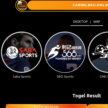
CARIMLBKU
.ONLI
DESKTOP
WAP
Saba Sports
SBO Sports
CMD 
Togel Result
TOTO WUHAN