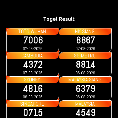
Togel Result
TOTO WUHAN
HK SIANG
7006
8867
07-08-2026
07-08-2026
CAMBODIA
SG METRO
4372
8814
07-08-2026
06-08-2026
SYDNEY
MALAYSIA SIANG
4816
6379
06-08-2026
06-08-2026
SINGAPORE
MALAYSIA
0715
4549