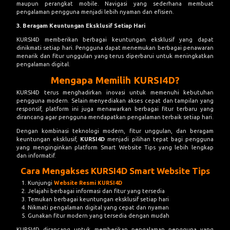
maupun perangkat mobile. Navigasi yang sederhana membuat
pengalaman pengguna menjadi lebih nyaman dan efisien.
3. Beragam Keuntungan Eksklusif Setiap Hari
KURSI4D memberikan berbagai keuntungan eksklusif yang dapat
dinikmati setiap hari. Pengguna dapat menemukan berbagai penawaran
menarik dan fitur unggulan yang terus diperbarui untuk meningkatkan
pengalaman digital.
Mengapa Memilih KURSI4D?
KURSI4D terus menghadirkan inovasi untuk memenuhi kebutuhan
pengguna modern. Selain menyediakan akses cepat dan tampilan yang
responsif, platform ini juga menawarkan berbagai fitur terbaru yang
dirancang agar pengguna mendapatkan pengalaman terbaik setiap hari.
Dengan kombinasi teknologi modern, fitur unggulan, dan beragam
keuntungan eksklusif,
KURSI4D
menjadi pilihan tepat bagi pengguna
yang menginginkan platform Smart Website Tips yang lebih lengkap
dan informatif.
Cara Mengakses KURSI4D Smart Website Tips
Kunjungi
Website Resmi KURSI4D
Jelajahi berbagai informasi dan fitur yang tersedia
Temukan berbagai keuntungan eksklusif setiap hari
Nikmati pengalaman digital yang cepat dan nyaman
Gunakan fitur modern yang tersedia dengan mudah
KURSI4D dirancang untuk memberikan pengalaman pengguna yang