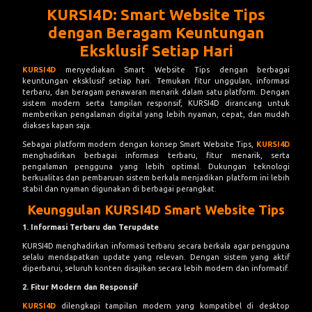
KURSI4D: Smart Website Tips
dengan Beragam Keuntungan
Eksklusif Setiap Hari
KURSI4D
menyediakan Smart Website Tips dengan berbagai
keuntungan eksklusif setiap hari. Temukan fitur unggulan, informasi
terbaru, dan beragam penawaran menarik dalam satu platform. Dengan
sistem modern serta tampilan responsif, KURSI4D dirancang untuk
memberikan pengalaman digital yang lebih nyaman, cepat, dan mudah
diakses kapan saja.
Sebagai platform modern dengan konsep Smart Website Tips,
KURSI4D
menghadirkan berbagai informasi terbaru, fitur menarik, serta
pengalaman pengguna yang lebih optimal. Dukungan teknologi
berkualitas dan pembaruan sistem berkala menjadikan platform ini lebih
stabil dan nyaman digunakan di berbagai perangkat.
Keunggulan KURSI4D Smart Website Tips
1. Informasi Terbaru dan Terupdate
KURSI4D menghadirkan informasi terbaru secara berkala agar pengguna
selalu mendapatkan update yang relevan. Dengan sistem yang aktif
diperbarui, seluruh konten disajikan secara lebih modern dan informatif.
2. Fitur Modern dan Responsif
KURSI4D
dilengkapi tampilan modern yang kompatibel di desktop