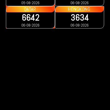
05-08-2026
06-08-2026
QATAR
HONGKONG
6642
3634
06-08-2026
06-08-2026