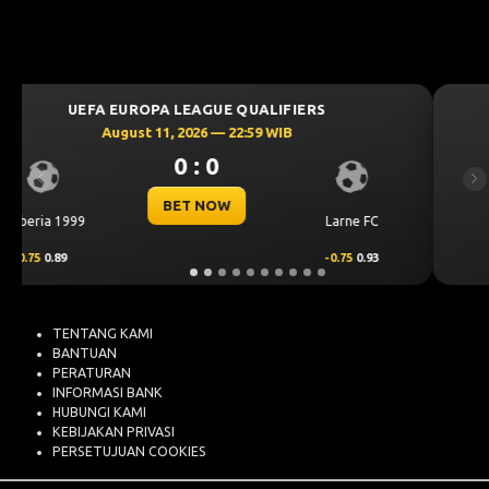
SPAIN LA LIGA
August 16, 2026 — 02:30 WIB
0 : 0
Previous
Ne
BET NOW
C
Sevilla
Rayo Valleca
3
0.25
0.95
-0.25
0.95
TENTANG KAMI
BANTUAN
PERATURAN
INFORMASI BANK
HUBUNGI KAMI
KEBIJAKAN PRIVASI
PERSETUJUAN COOKIES