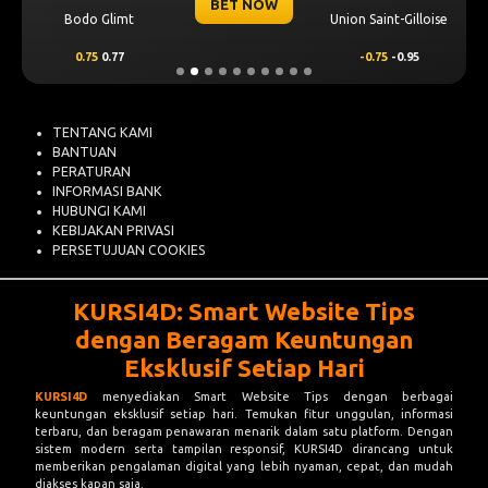
BET NOW
Bodo Glimt
Union Saint-Gilloise
0.75
0.77
-0.75
-0.95
TENTANG KAMI
BANTUAN
PERATURAN
INFORMASI BANK
HUBUNGI KAMI
KEBIJAKAN PRIVASI
PERSETUJUAN COOKIES
KURSI4D: Smart Website Tips
dengan Beragam Keuntungan
Eksklusif Setiap Hari
KURSI4D
menyediakan Smart Website Tips dengan berbagai
keuntungan eksklusif setiap hari. Temukan fitur unggulan, informasi
terbaru, dan beragam penawaran menarik dalam satu platform. Dengan
sistem modern serta tampilan responsif, KURSI4D dirancang untuk
memberikan pengalaman digital yang lebih nyaman, cepat, dan mudah
diakses kapan saja.