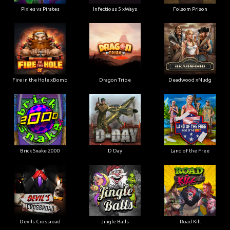
Pixies vs Pirates
Infectious 5 xWays
Folsom Prison
Fire in the Hole xBomb
Dragon Tribe
Deadwood xNudg
Brick Snake 2000
D Day
Land of the Free
Devils Crossroad
Jingle Balls
Road Kill