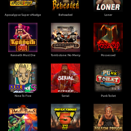
Apocalypse Super xNudge
Beheaded
Loner
Kenneth Must Die
Tombstone: No Mercy
Possessed
Nine To Five
Serial
Punk Toilet