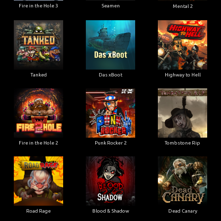
Fire in the Hole 3
Seamen
Mental 2
Tanked
Das xBoot
Highway to Hell
Fire in the Hole 2
Punk Rocker 2
Tombstone Rip
Road Rage
Blood & Shadow
Dead Canary