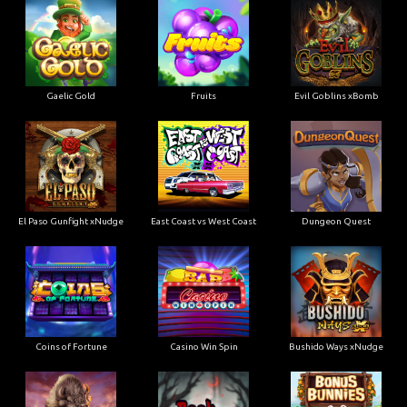
Gaelic Gold
Fruits
Evil Goblins xBomb
El Paso Gunfight xNudge
East Coast vs West Coast
Dungeon Quest
Coins of Fortune
Casino Win Spin
Bushido Ways xNudge