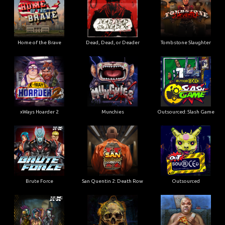
Home of the Brave
Dead, Dead, or Deader
Tombstone Slaughter
xWays Hoarder 2
Munchies
Outsourced: Slash Game
Brute Force
San Quentin 2: Death Row
Outsourced