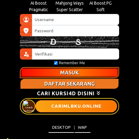
AI Boost
Mahjong Ways
AI Boost PG
Pragmatic
Super Scatter
Soft
Remember Me
MASUK
DAFTAR SEKARANG
CARI KURSI4D DISINI
CARIMLBKU
.ONLINE
DESKTOP
WAP