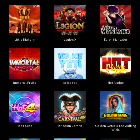
Little Bighorn
Legion X
Karen Maneater
Immortal Fruits
Ice Ice Yeti
Hot Nudge
Hot 4 Cash
Harlequin Carnival
Golden Genie & the Walking
Wilds