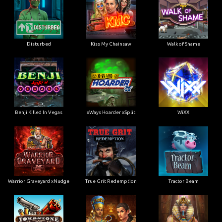
Disturbed
Kiss My Chainsaw
Walk of Shame
Benji Killed In Vegas
xWays Hoarder xSplit
WiXX
Warrior Graveyard xNudge
True Grit Redemption
Tractor Beam