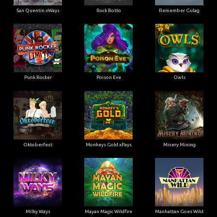
San Quentin xWays
Rock Botto
Remember Gulag
Punk Rocker
Poison Eve
Owls
Oktoberfest
Monkeys Gold xPays
Misery Mining
Milky Ways
Mayan Magic Wildfire
Manhattan Goes Wild