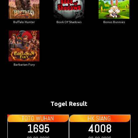
Buffalo Hunter
Book Of Shadows
Bonus Bunnies
Barbarian Fury
Togel Result
TOTO WUHAN
HK SIANG
1695
4008