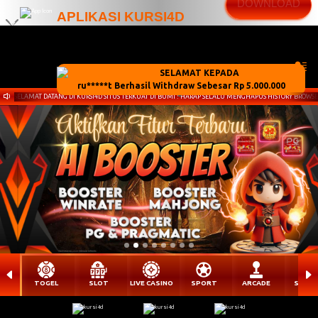
DOWNLOAD
APLIKASI KURSI4D
x
Kini telah tersedia Aplikasi Android
SELAMAT DATANG DI KURSI4D SITUS TERKUAT DI BUMI ! HARAP SELALU MENGHAPUS HISTORY BRO
TOGEL
SLOT
LIVE CASINO
SPORT
ARCADE
SABU