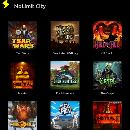
NoLimit City
Tsar Wars
Dead Men Walking
Kill Em All
Mental
Duck Hunters
The Crypt