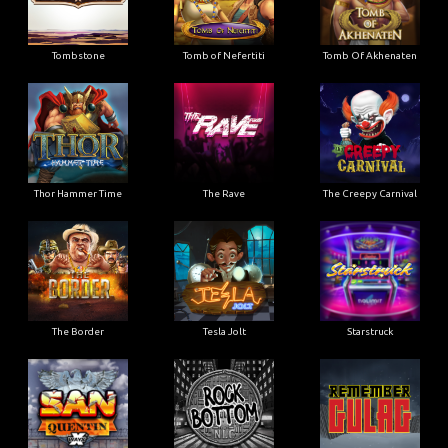
Tombstone
Tomb of Nefertiti
Tomb Of Akhenaten
Thor Hammer Time
The Rave
The Creepy Carnival
The Border
Tesla Jolt
Starstruck