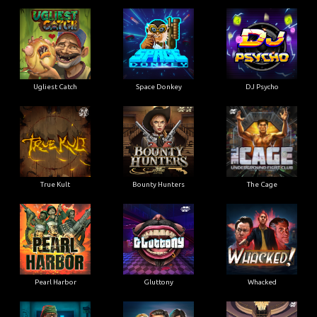
Ugliest Catch
Space Donkey
DJ Psycho
True Kult
Bounty Hunters
The Cage
Pearl Harbor
Gluttony
Whacked