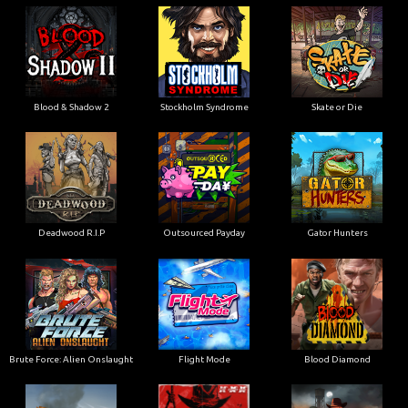
Blood & Shadow 2
Stockholm Syndrome
Skate or Die
Deadwood R.I.P
Outsourced Payday
Gator Hunters
Brute Force: Alien Onslaught
Flight Mode
Blood Diamond