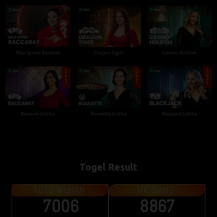
Max Speed Baccarat
Dragon Tiger
Casino Holdem
Baccarat Lobby
Roulette Lobby
Blackjack Lobby
Togel Result
TOTO WUHAN
HK SIANG
7006
8867