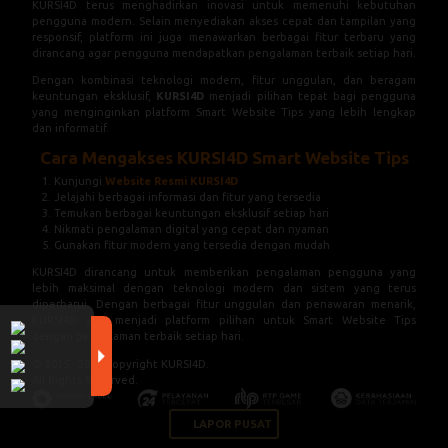
KURSI4D terus menghadirkan inovasi untuk memenuhi kebutuhan
pengguna modern. Selain menyediakan akses cepat dan tampilan yang
responsif, platform ini juga menawarkan berbagai fitur terbaru yang
dirancang agar pengguna mendapatkan pengalaman terbaik setiap hari.
Dengan kombinasi teknologi modern, fitur unggulan, dan beragam
keuntungan eksklusif,
KURSI4D
menjadi pilihan tepat bagi pengguna
yang menginginkan platform Smart Website Tips yang lebih lengkap
dan informatif.
Cara Mengakses KURSI4D Smart Website Tips
Kunjungi
Website Resmi KURSI4D
Jelajahi berbagai informasi dan fitur yang tersedia
Temukan berbagai keuntungan eksklusif setiap hari
Nikmati pengalaman digital yang cepat dan nyaman
Gunakan fitur modern yang tersedia dengan mudah
KURSI4D dirancang untuk memberikan pengalaman pengguna yang
lebih maksimal dengan teknologi modern dan sistem yang terus
diperbarui. Dengan berbagai fitur unggulan dan penawaran menarik,
KURSI4D siap menjadi platform pilihan untuk Smart Website Tips
dengan pengalaman terbaik setiap hari.
© 2015 - 2026 Copyright KURSI4D.
All Rights Reserved.
LAPOR PUSAT