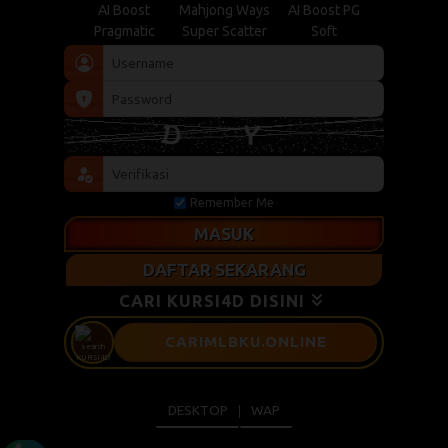
AI Boost
Mahjong Ways
AI Boost PG
Pragmatic
Super Scatter
Soft
Remember Me
MASUK
DAFTAR SEKARANG
CARI KURSI4D DISINI
CARIMLBKU
.ONLINE
DESKTOP
WAP