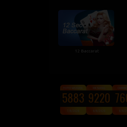
12 Baccarat
TOTO WUHAN
HK SIANG
CAMB
5883
9220
76
7/8/2026
6/8/2026
6/8/2