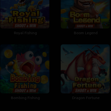
Royal Fishing
Boom Legend
Bombing Fishing
Dragon Fortune