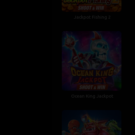
Jackpot Fishing 2
Ocean King Jackpot