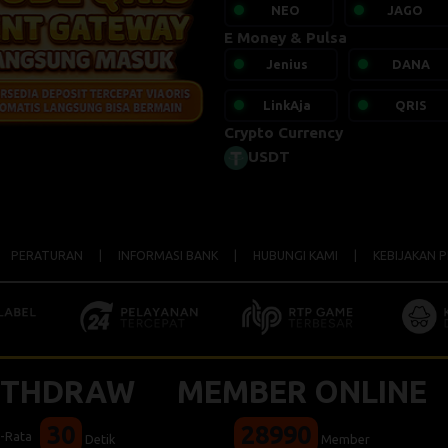
E Money & Pulsa
Jenius
DANA
LinkAja
QRIS
Crypto Currency
USDT
PERATURAN
|
INFORMASI BANK
|
HUBUNGI KAMI
|
KEBIJAKAN P
ITHDRAW
MEMBER ONLINE
30
28990
-Rata
Detik
Member