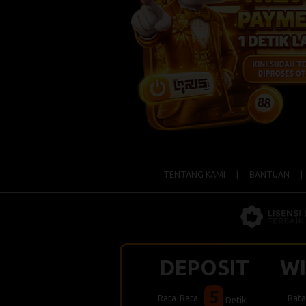
TENTANG KAMI
|
BANTUAN
|
DEPOSIT
W
5
Rata-Rata
Rata
Detik