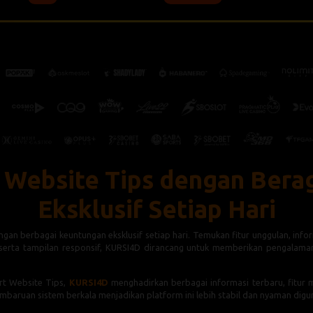
 Website Tips dengan Ber
Eksklusif Setiap Hari
an berbagai keuntungan eksklusif setiap hari. Temukan fitur unggulan, inf
erta tampilan responsif, KURSI4D dirancang untuk memberikan pengalaman
rt Website Tips,
KURSI4D
menghadirkan berbagai informasi terbaru, fitur 
mbaruan sistem berkala menjadikan platform ini lebih stabil dan nyaman digu