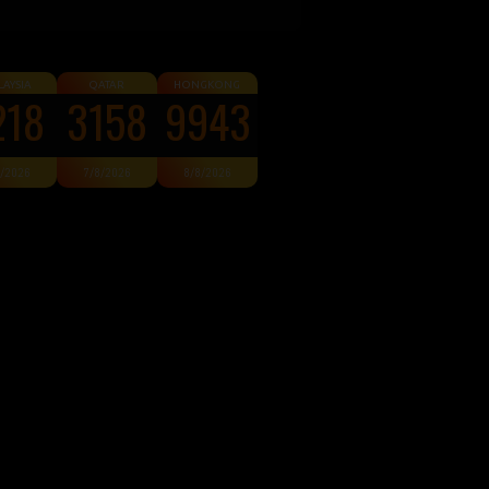
AYSIA
QATAR
HONGKONG
218
3158
9943
8/2026
7/8/2026
8/8/2026