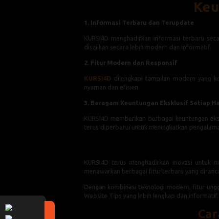
Keu
1. Informasi Terbaru dan Terupdate
KURSI4D menghadirkan informasi terbaru seca
disajikan secara lebih modern dan informatif.
2. Fitur Modern dan Responsif
KURSI4D
dilengkapi tampilan modern yang k
nyaman dan efisien.
3. Beragam Keuntungan Eksklusif Setiap Ha
KURSI4D memberikan berbagai keuntungan eksk
terus diperbarui untuk meningkatkan pengalaman
KURSI4D terus menghadirkan inovasi untuk m
menawarkan berbagai fitur terbaru yang diran
Dengan kombinasi teknologi modern, fitur ung
Website Tips yang lebih lengkap dan informatif.
Car