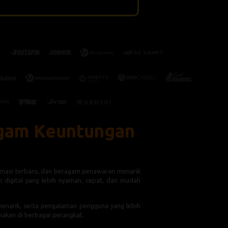
agam Keuntungan
ormasi terbaru, dan beragam penawaran menarik
 digital yang lebih nyaman, cepat, dan mudah
menarik, serta pengalaman pengguna yang lebih
nakan di berbagai perangkat.