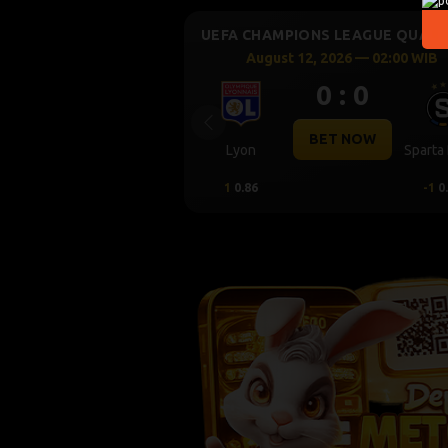
UEFA CHAMPIONS LEAGUE QUALIF
August 11, 2026 — 22:59 WIB
0 : 0
Previous
BET NOW
Union 
Bodo Glimt
Gill
0.75
0.82
-0.75