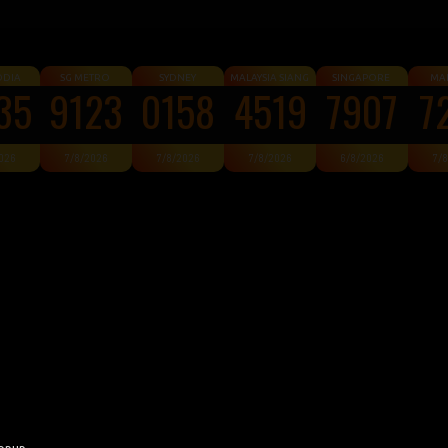
ODIA
SG METRO
SYDNEY
MALAYSIA SIANG
SINGAPORE
MAL
35
9123
0158
4519
7907
7
026
7/8/2026
7/8/2026
7/8/2026
6/8/2026
7/