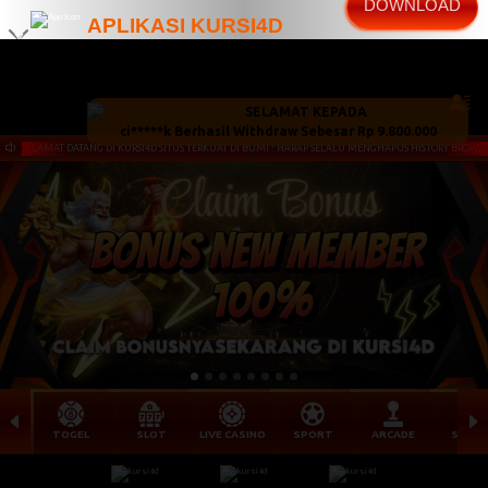
DOWNLOAD
APLIKASI KURSI4D
x
Kini telah tersedia Aplikasi Android
SELAMAT KEPADA
ci*****k Berhasil Withdraw Sebesar Rp 9.800.000
SELAMAT DATANG DI KURSI4D SITUS TERKUAT DI BUMI ! HARAP SELALU MENGHAPUS HISTORY BRO
TOGEL
SLOT
LIVE CASINO
SPORT
ARCADE
SABU