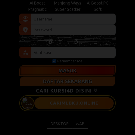
AI Boost
Mahjong Ways
AI Boost PG
Pragmatic
Super Scatter
Soft
Remember Me
MASUK
DAFTAR SEKARANG
CARI KURSI4D DISINI
CARIMLBKU
.ONLINE
DESKTOP
WAP