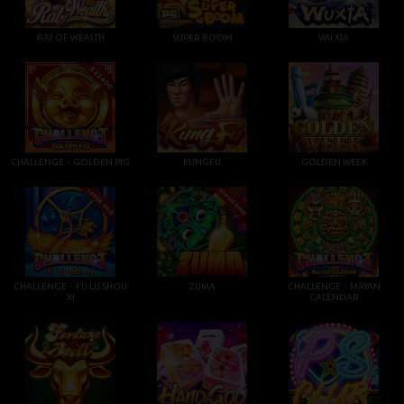
RAT OF WEALTH
SUPER BOOM
WU XIA
CHALLENGE・GOLDEN PIG
KUNGFU
GOLDEN WEEK
CHALLENGE・FU LU SHOU
ZUMA
CHALLENGE・MAYAN
XI
CALENDAR