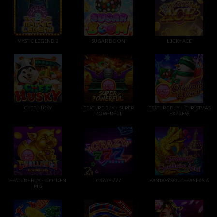
MYSTIC LEGEND 2
SUGAR BOOM
LUCKY ACE
CHEF HUSKY
FEATURE BUY・SUPER
FEATURE BUY・CHRISTMAS
POWERFUL
EXPRESS
FEATURE BUY・GOLDEN
CRAZY 777
FANTASY SOUTHEAST ASIA
PIG