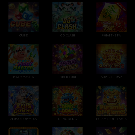
CUBE?
GO CLASH
WHAT THE FA
PIGGY MASTER
CYBER CUBE
SUPER GEMS 2
ZEUS OF OLYMPUS
DENG DENG
PYRAMID OF FLAMES